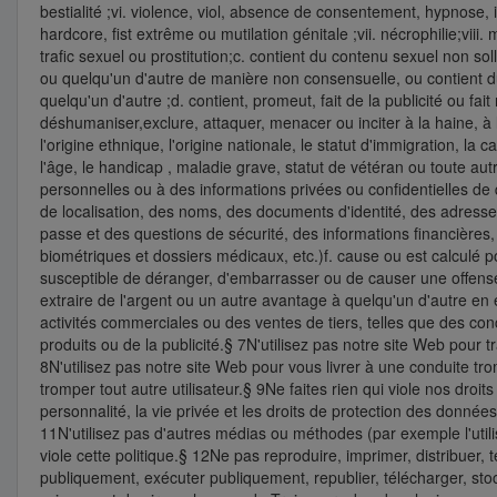
bestialité ;vi. violence, viol, absence de consentement, hypnose
hardcore, fist extrême ou mutilation génitale ;vii. nécrophilie;viii.
trafic sexuel ou prostitution;c. contient du contenu sexuel non sol
ou quelqu'un d'autre de manière non consensuelle, ou contient du
quelqu'un d'autre ;d. contient, promeut, fait de la publicité ou fa
déshumaniser,exclure, attaquer, menacer ou inciter à la haine, à 
l'origine ethnique, l'origine nationale, le statut d'immigration, la ca
l'âge, le handicap , maladie grave, statut de vétéran ou toute aut
personnelles ou à des informations privées ou confidentielles d
de localisation, des noms, des documents d'identité, des adresse
passe et des questions de sécurité, des informations financières
biométriques et dossiers médicaux, etc.)f. cause ou est calculé 
susceptible de déranger, d'embarrasser ou de causer une offense gr
extraire de l'argent ou un autre avantage à quelqu'un d'autre e
activités commerciales ou des ventes de tiers, telles que des co
produits ou de la publicité.§ 7N'utilisez pas notre site Web pour 
8N'utilisez pas notre site Web pour vous livrer à une conduite t
tromper tout autre utilisateur.§ 9Ne faites rien qui viole nos droit
personnalité, la vie privée et les droits de protection des donné
11N'utilisez pas d'autres médias ou méthodes (par exemple l'uti
viole cette politique.§ 12Ne pas reproduire, imprimer, distribuer, 
publiquement, exécuter publiquement, republier, télécharger, sto