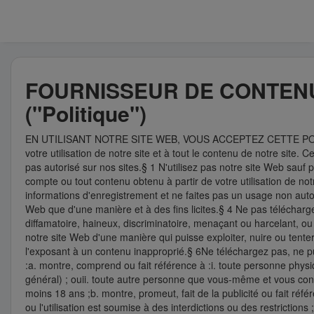
FOURNISSEUR DE CONTENU 
("Politique")
EN UTILISANT NOTRE SITE WEB, VOUS ACCEPTEZ CETTE POLIT
votre utilisation de notre site et à tout le contenu de notre site. C
pas autorisé sur nos sites.§ 1 N'utilisez pas notre site Web sauf
compte ou tout contenu obtenu à partir de votre utilisation de n
informations d'enregistrement et ne faites pas un usage non autor
Web que d'une manière et à des fins licites.§ 4 Ne pas télécharger
diffamatoire, haineux, discriminatoire, menaçant ou harcelant, ou 
notre site Web d'une manière qui puisse exploiter, nuire ou tent
l'exposant à un contenu inapproprié.§ 6Ne téléchargez pas, ne pu
:a. montre, comprend ou fait référence à :i. toute personne phy
général) ; ouii. toute autre personne que vous-même et vous con
moins 18 ans ;b. montre, promeut, fait de la publicité ou fait réf
ou l'utilisation est soumise à des interdictions ou des restrictions ;