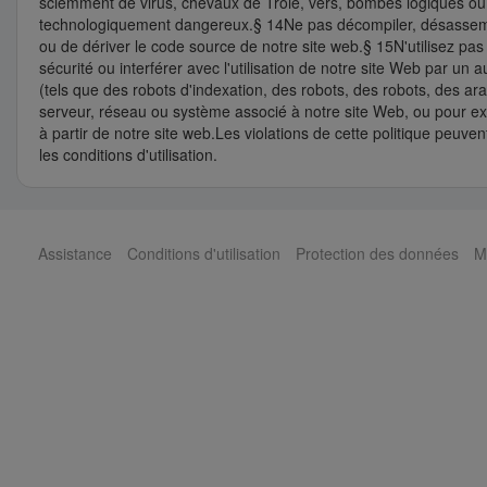
sciemment de virus, chevaux de Troie, vers, bombes logiques ou a
technologiquement dangereux.§ 14Ne pas décompiler, désassembler
ou de dériver le code source de notre site web.§ 15N'utilisez pas
sécurité ou interférer avec l'utilisation de notre site Web par un
(tels que des robots d'indexation, des robots, des robots, des ar
serveur, réseau ou système associé à notre site Web, ou pour extr
à partir de notre site web.Les violations de cette politique peuv
les conditions d'utilisation.
Assistance
Conditions d'utilisation
Protection des données
M